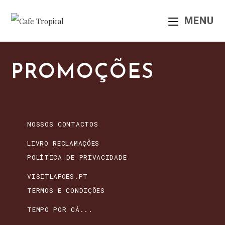
Skip
MENU
to
content
PROMOÇÕES
OPENS
NOSSOS CONTACTOS
IN
A
NEW
TAB
OPENS
LIVRO RECLAMAÇÕES
IN
A
NEW
TAB
OPENS
POLÍTICA DE PRIVACIDADE
IN
A
NEW
TAB
OPENS
VISITLAFOES.PT
IN
A
NEW
TAB
OPENS
TERMOS E CONDIÇÕES
IN
A
NEW
TAB
OPENS
TEMPO POR CÁ...
IN
A
NEW
TAB