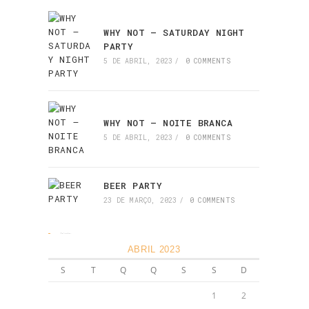
WHY NOT – SATURDAY NIGHT
PARTY
5 DE ABRIL, 2023
/
0 COMMENTS
WHY NOT – NOITE BRANCA
5 DE ABRIL, 2023
/
0 COMMENTS
BEER PARTY
23 DE MARÇO, 2023
/
0 COMMENTS
Calendar
ABRIL 2023
S
T
Q
Q
S
S
D
1
2